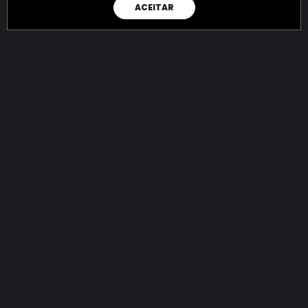
ACEITAR
RAIO X
Menos recursos para o crime:
mais futuro para a Sociedade!
144.776.474.399,31
R$
apreendidos até 07/08/2026
Ano de 2022