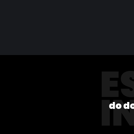
E
I
do d