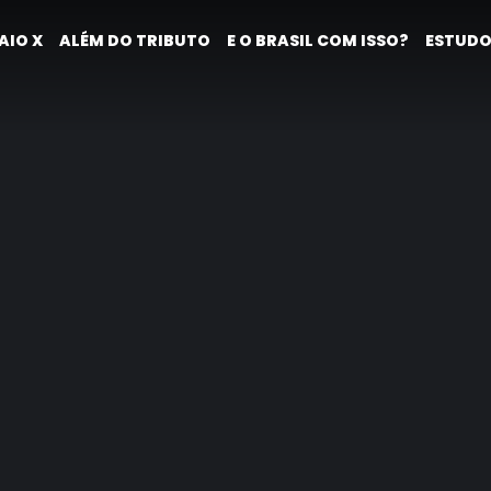
AIO X
ALÉM DO TRIBUTO
E O BRASIL COM ISSO?
ESTUDO