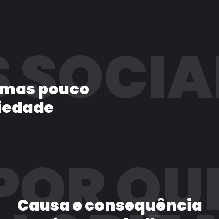
 SOCIA
 mas pouco
iedade
POR QU
Causa e consequência