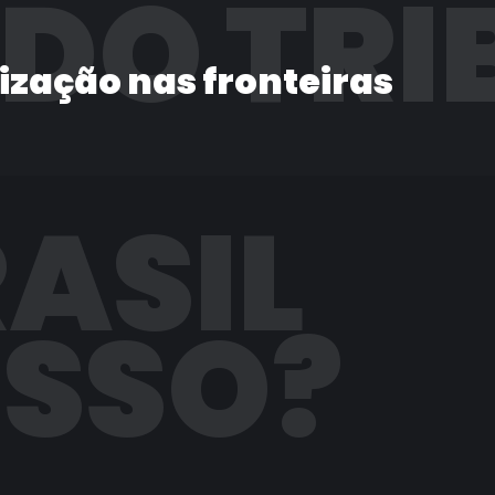
 DO TRI
lização nas fronteiras
RASIL
ISSO?