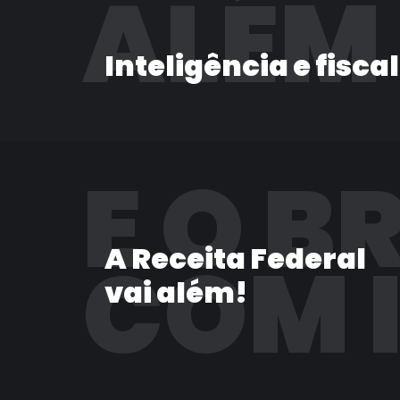
ALÉM
Inteligência e fisca
E O B
A Receita Federal
COM 
vai além!