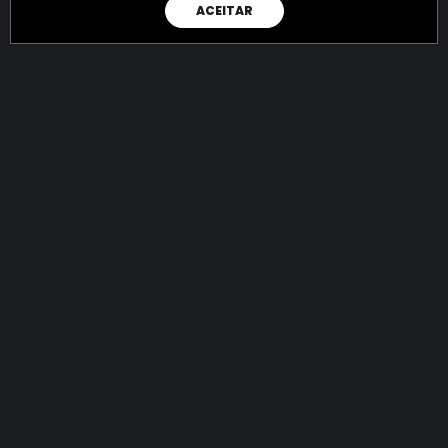
ACEITAR
RAIO X
Menos recursos para o crime:
mais futuro para a Sociedade!
144.796.197.243,29
R$
apreendidos até 07/08/2026
Ano de 2022