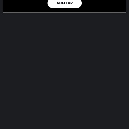
ACEITAR
RAIO X
Menos recursos para o crime:
mais futuro para a Sociedade!
144.905.333.322,86
R$
apreendidos até 09/08/2026
Ano de 2022