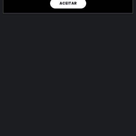
ACEITAR
RAIO X
Menos recursos para o crime:
mais futuro para a Sociedade!
144.705.315.481,62
R$
apreendidos até 06/08/2026
Ano de 2022