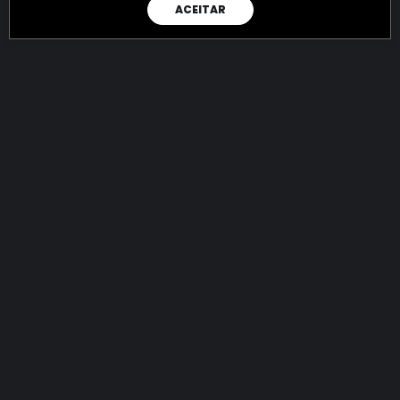
ACEITAR
RAIO X
Menos recursos para o crime:
mais futuro para a Sociedade!
144.699.497.245,14
R$
apreendidos até 06/08/2026
Ano de 2022