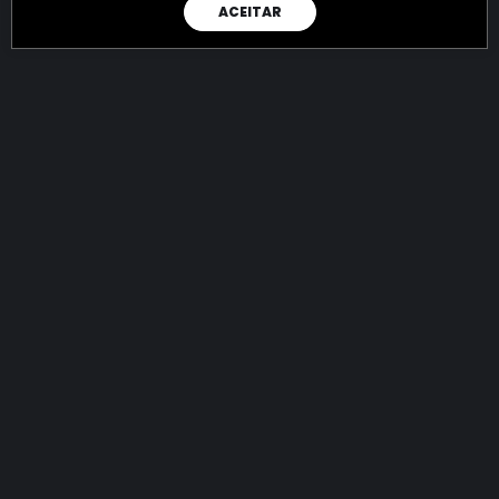
ACEITAR
RAIO X
Menos recursos para o crime:
mais futuro para a Sociedade!
144.851.592.451,34
R$
apreendidos até 08/08/2026
Ano de 2022