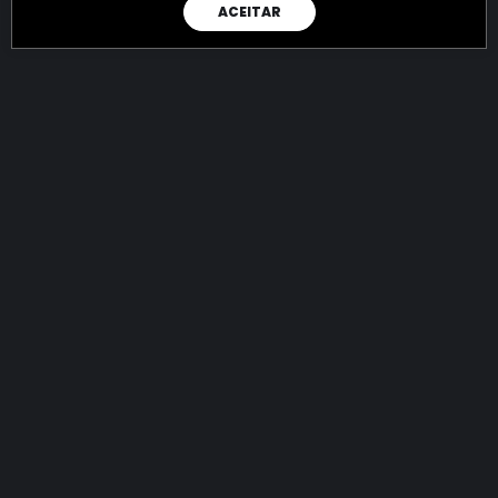
ACEITAR
RAIO X
Menos recursos para o crime:
mais futuro para a Sociedade!
144.909.047.536,58
R$
apreendidos até 09/08/2026
Ano de 2022