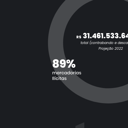
31.461.533.6
R$
total (contrabando e desc
Projeção 2022