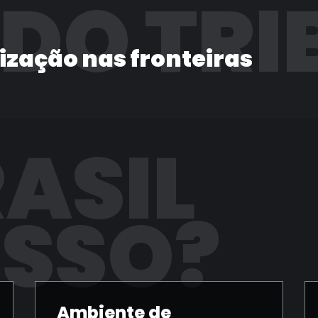
 DO TRI
lização nas fronteiras
RASIL
ISSO?
Ambiente de