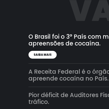
VA
O Brasil foi o 3° País com
apreensões de cocaína.
SAIBA MAIS
A Receita Federal é o órgã
apreende cocaína no País.
Pior déficit de Auditores Fi
tráfico.