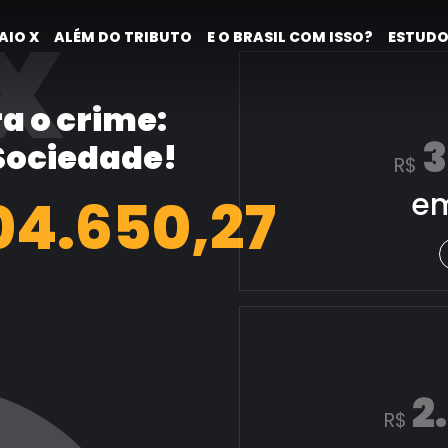
X
AIO X
ALÉM DO TRIBUTO
E O BRASIL COM ISSO?
ESTUDO
a o crime:
3
 Sociedade!
R$
em
05.398,50
2
R$