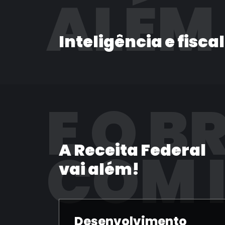
ALÉM
Inteligência e fisca
E O B
A Receita Federal
COM 
vai além!
Desenvolvimento