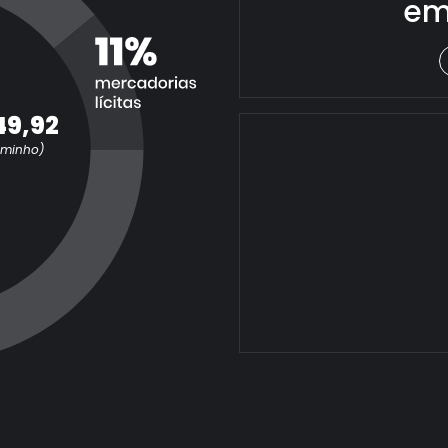
em
49,92
aminho)