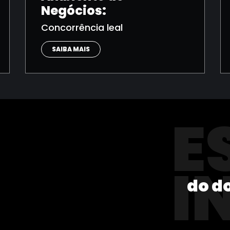
Negócios:
Concorrência leal
SAIBA MAIS
E
I
do d