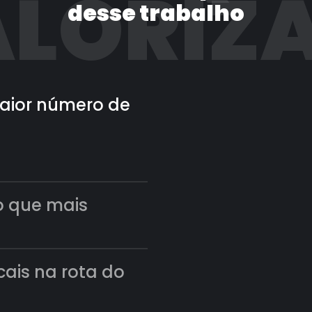
LORIZ
desse trabalho
 maior número de
o que mais
scais na rota do