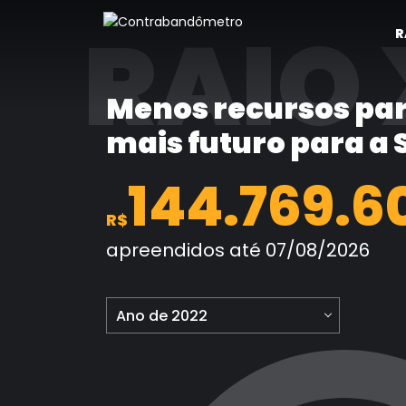
Pular
RAIO 
para
R
o
conteúdo
Menos recursos par
mais futuro para a
144.769.6
R$
apreendidos até 07/08/2026
Ano de 2022