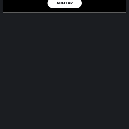
ACEITAR
RAIO X
Menos recursos para o crime:
mais futuro para a Sociedade!
144.825.190.158,15
R$
apreendidos até 08/08/2026
Ano de 2022