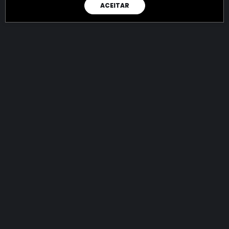
ACEITAR
RAIO X
Menos recursos para o crime:
mais futuro para a Sociedade!
145.041.242.568,29
R$
apreendidos até 10/08/2026
Ano de 2022