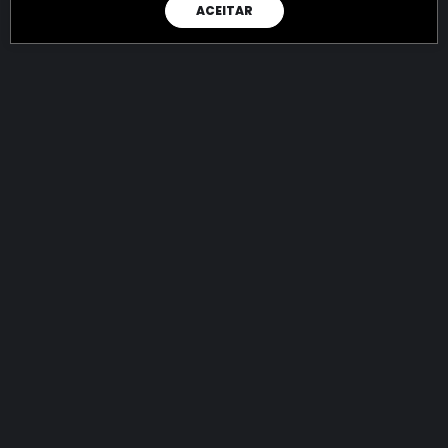
ACEITAR
RAIO X
Menos recursos para o crime:
mais futuro para a Sociedade!
144.750.892.914,43
R$
apreendidos até 07/08/2026
Ano de 2022