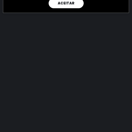
ACEITAR
RAIO X
Menos recursos para o crime:
mais futuro para a Sociedade!
144.834.967.030,15
R$
apreendidos até 08/08/2026
Ano de 2022