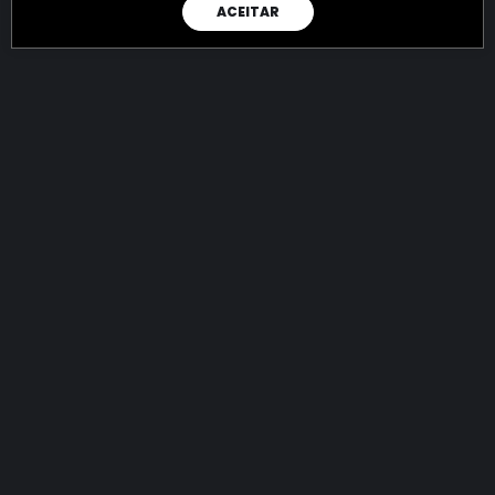
ACEITAR
RAIO X
Menos recursos para o crime:
mais futuro para a Sociedade!
144.896.834.926,52
R$
apreendidos até 09/08/2026
Ano de 2022