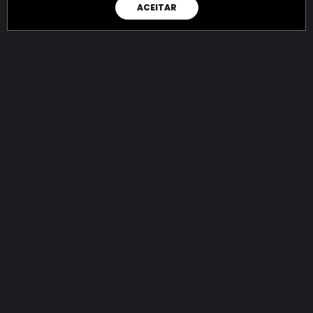
ACEITAR
RAIO X
Menos recursos para o crime:
mais futuro para a Sociedade!
144.750.637.768,00
R$
apreendidos até 07/08/2026
Ano de 2022