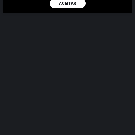
ACEITAR
RAIO X
Menos recursos para o crime:
mais futuro para a Sociedade!
144.860.811.891,99
R$
apreendidos até 08/08/2026
Ano de 2022