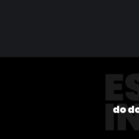
E
I
do d