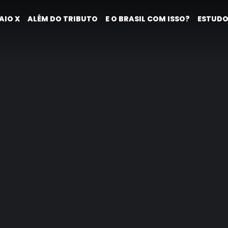
AIO X
ALÉM DO TRIBUTO
E O BRASIL COM ISSO?
ESTUDO