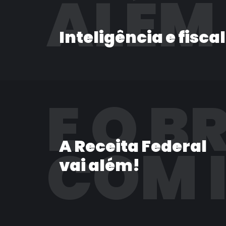
ALÉM
Inteligência e fisca
E O B
A Receita Federal
COM 
vai além!