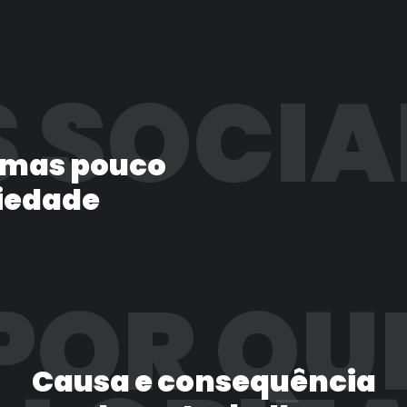
 SOCIA
 mas pouco
iedade
POR QU
Causa e consequência