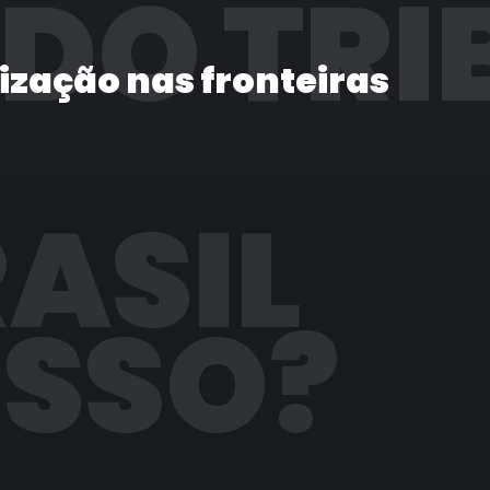
 DO TRI
lização nas fronteiras
RASIL
ISSO?