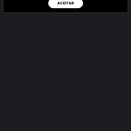
ACEITAR
RAIO X
Menos recursos para o crime:
mais futuro para a Sociedade!
144.787.800.107,41
R$
apreendidos até 07/08/2026
Ano de 2022