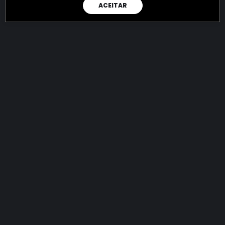
ACEITAR
RAIO X
Menos recursos para o crime:
mais futuro para a Sociedade!
144.768.053.818,89
R$
apreendidos até 07/08/2026
Ano de 2022