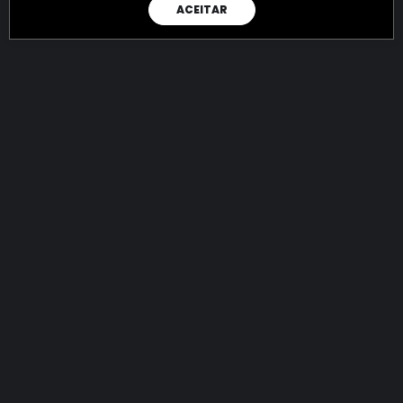
ACEITAR
RAIO X
Menos recursos para o crime:
mais futuro para a Sociedade!
144.870.328.379,95
R$
apreendidos até 08/08/2026
Ano de 2022