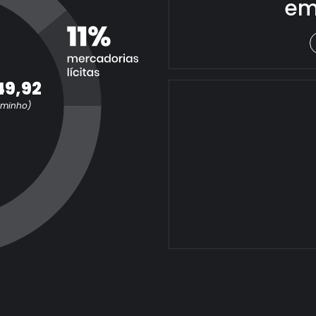
em
49,92
aminho)