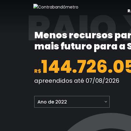
Pular
RAIO 
para
R
o
conteúdo
Menos recursos par
mais futuro para a
144.726.0
R$
apreendidos até 07/08/2026
Ano de 2022