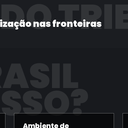
 DO TRI
lização nas fronteiras
RASIL
ISSO?
Ambiente de