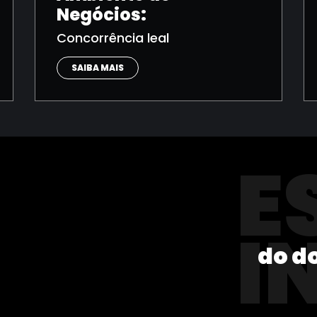
Negócios:
Concorrência leal
SAIBA MAIS
E
I
do d