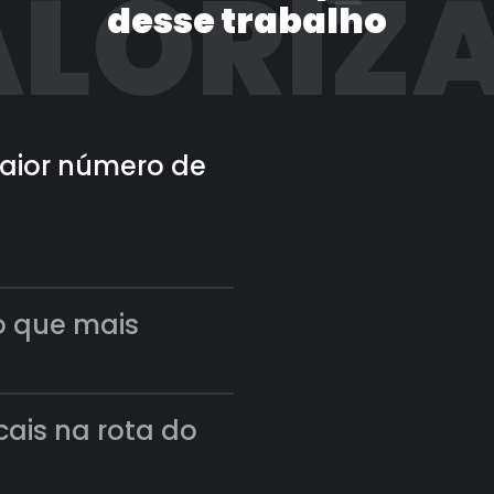
LORIZ
desse trabalho
 maior número de
o que mais
scais na rota do