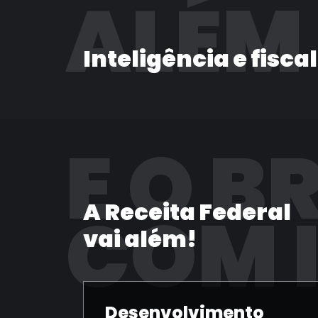
ALÉM
Inteligência e fisca
E O B
A Receita Federal
COM 
vai além!
Desenvolvimento