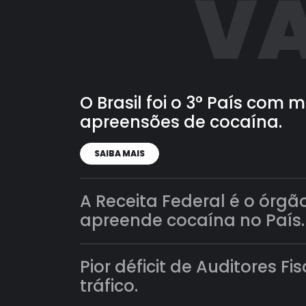
VA
O Brasil foi o 3° País com
apreensões de cocaína.
SAIBA MAIS
A Receita Federal é o órgã
apreende cocaína no País.
Pior déficit de Auditores Fi
tráfico.