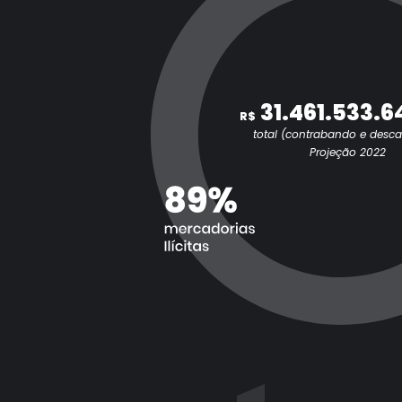
31.461.533.6
R$
total (contrabando e desc
Projeção 2022