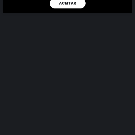
ACEITAR
RAIO X
Menos recursos para o crime:
mais futuro para a Sociedade!
144.845.223.766,99
R$
apreendidos até 08/08/2026
Ano de 2022