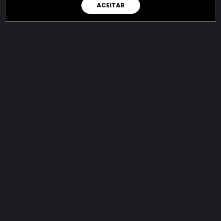
ACEITAR
RAIO X
Menos recursos para o crime:
mais futuro para a Sociedade!
144.680.111.852,89
R$
apreendidos até 06/08/2026
Ano de 2022