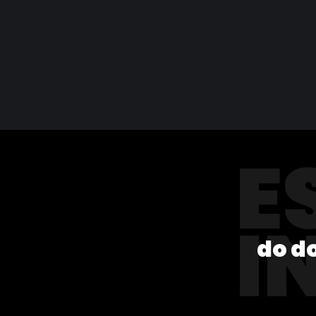
E
I
do d