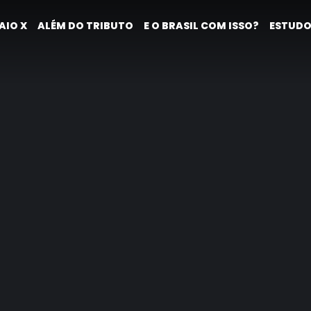
AIO X
ALÉM DO TRIBUTO
E O BRASIL COM ISSO?
ESTUDO