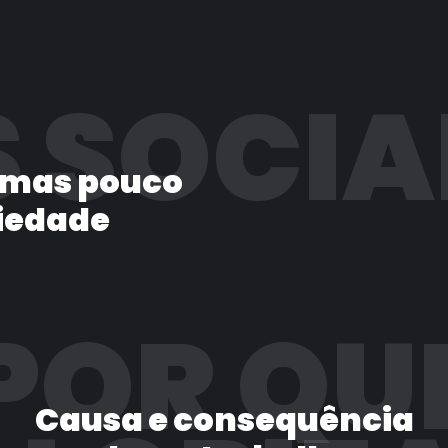
 SOCIA
 mas pouco
iedade
POR QU
Causa e consequência