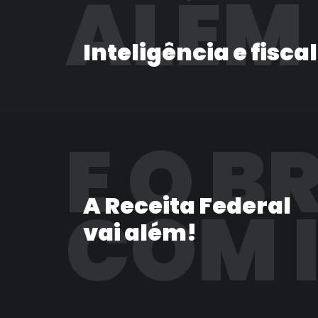
ALÉM
Inteligência e fisca
E O B
A Receita Federal
COM 
vai além!