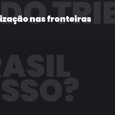
 DO TRI
lização nas fronteiras
RASIL
ISSO?