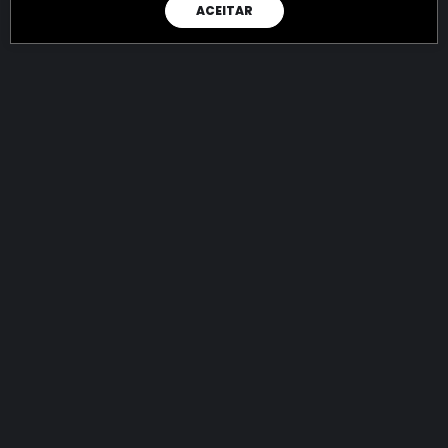
ACEITAR
RAIO X
Menos recursos para o crime:
mais futuro para a Sociedade!
144.924.399.220,90
R$
apreendidos até 09/08/2026
Ano de 2022