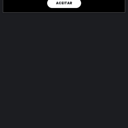
ACEITAR
RAIO X
Menos recursos para o crime:
mais futuro para a Sociedade!
144.921.444.460,63
R$
apreendidos até 09/08/2026
Ano de 2022