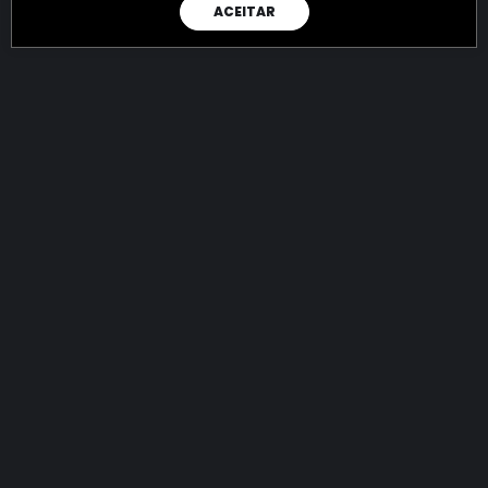
ACEITAR
RAIO X
Menos recursos para o crime:
mais futuro para a Sociedade!
144.795.585.939,38
R$
apreendidos até 07/08/2026
Ano de 2022