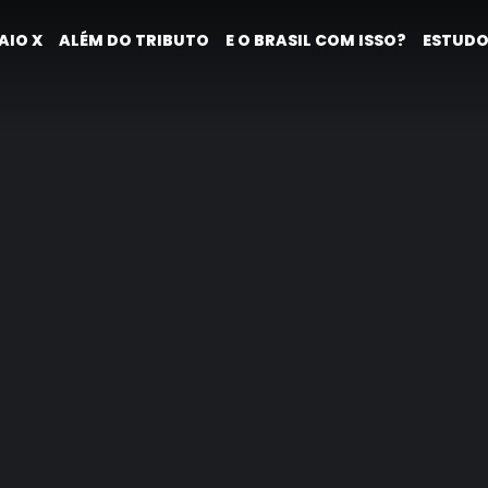
AIO X
ALÉM DO TRIBUTO
E O BRASIL COM ISSO?
ESTUDO