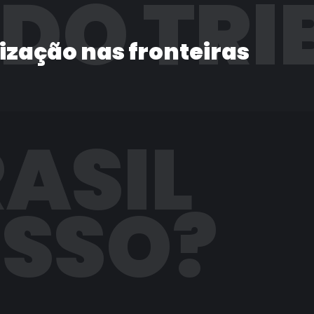
 DO TRI
lização nas fronteiras
RASIL
ISSO?