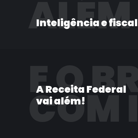
ALÉM
Inteligência e fisca
E O B
A Receita Federal
COM 
vai além!