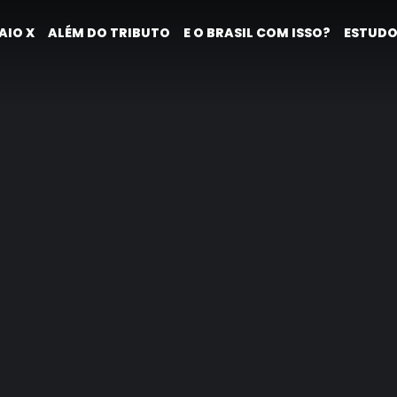
AIO X
ALÉM DO TRIBUTO
E O BRASIL COM ISSO?
ESTUDO