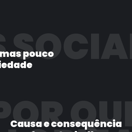
 SOCIA
 mas pouco
iedade
POR QU
Causa e consequência