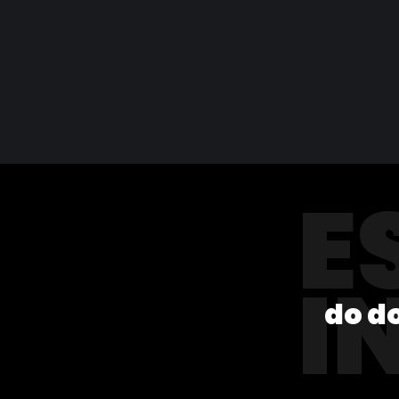
E
I
do d