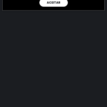
ACEITAR
RAIO X
Menos recursos para o crime:
mais futuro para a Sociedade!
144.837.003.712,21
R$
apreendidos até 08/08/2026
Ano de 2022