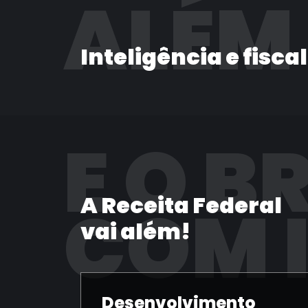
ALÉM
Inteligência e fisca
E O B
A Receita Federal
COM 
vai além!
Desenvolvimento