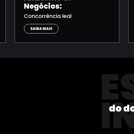
Negócios:
Concorrência leal
SAIBA MAIS
E
I
do d