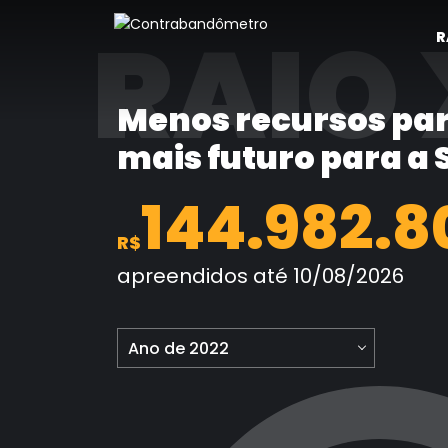
Pular
RAIO 
para
R
o
conteúdo
Menos recursos par
mais futuro para a
144.982.8
R$
apreendidos até 10/08/2026
Ano de 2022