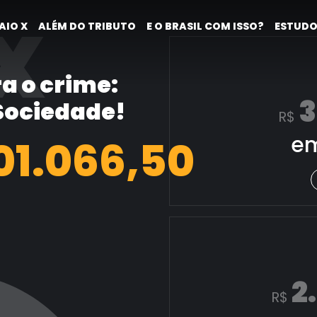
X
AIO X
ALÉM DO TRIBUTO
E O BRASIL COM ISSO?
ESTUDO
a o crime:
3
 Sociedade!
R$
em
01.814,73
2
R$