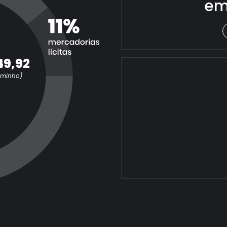
em
49,92
aminho)