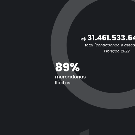
31.461.533.6
R$
total (contrabando e desc
Projeção 2022