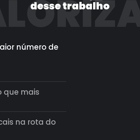
LORIZ
desse trabalho
 maior número de
o que mais
scais na rota do