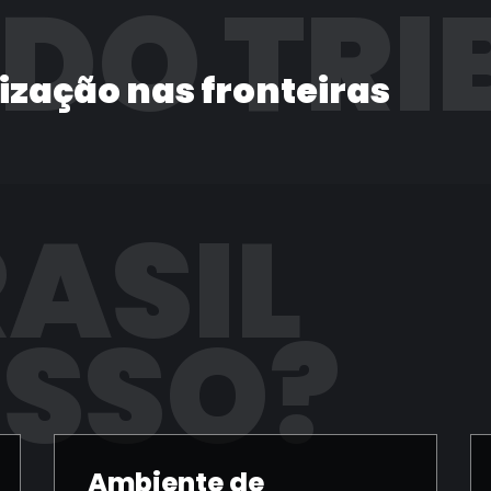
 DO TRI
lização nas fronteiras
RASIL
ISSO?
Ambiente de