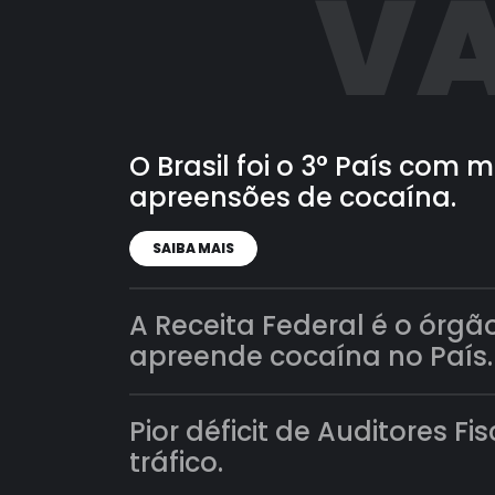
VA
O Brasil foi o 3° País com
apreensões de cocaína.
SAIBA MAIS
A Receita Federal é o órgã
apreende cocaína no País.
Pior déficit de Auditores Fi
tráfico.