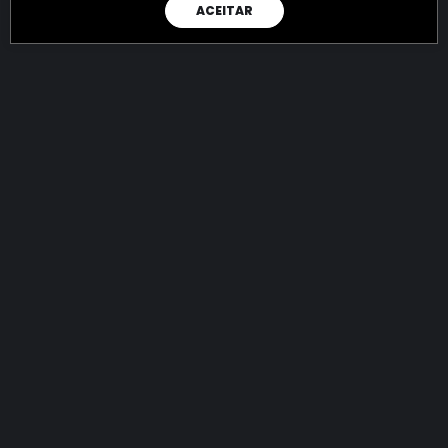
ACEITAR
RAIO X
Menos recursos para o crime:
mais futuro para a Sociedade!
144.890.912.935,48
R$
apreendidos até 08/08/2026
Ano de 2022