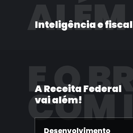
ALÉM
Inteligência e fisca
E O B
A Receita Federal
COM 
vai além!
Desenvolvimento