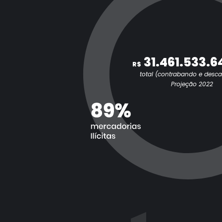
31.461.533.6
R$
total (contrabando e desc
Projeção 2022