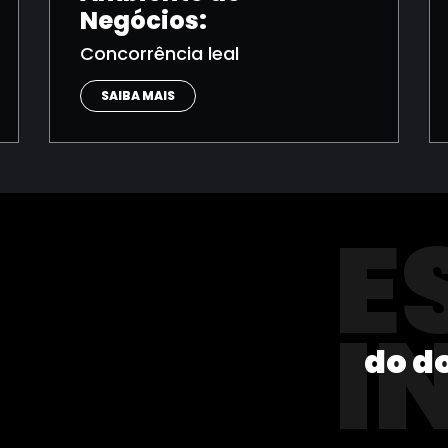
Negócios:
Concorrência leal
SAIBA MAIS
E
I
do d