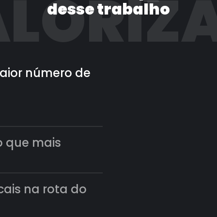
LORIZ
desse trabalho
 maior número de
o que mais
scais na rota do