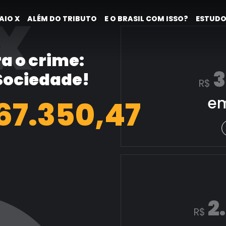
X
AIO X
ALÉM DO TRIBUTO
E O BRASIL COM ISSO?
ESTUDO
a o crime:
3
 Sociedade!
R$
em
68.098,70
2
R$