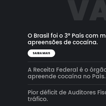
VA
O Brasil foi o 3° País com
apreensões de cocaína.
SAIBA MAIS
A Receita Federal é o órgã
apreende cocaína no País.
Pior déficit de Auditores Fi
tráfico.