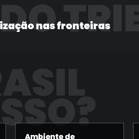
 DO TRI
lização nas fronteiras
RASIL
ISSO?
Ambiente de