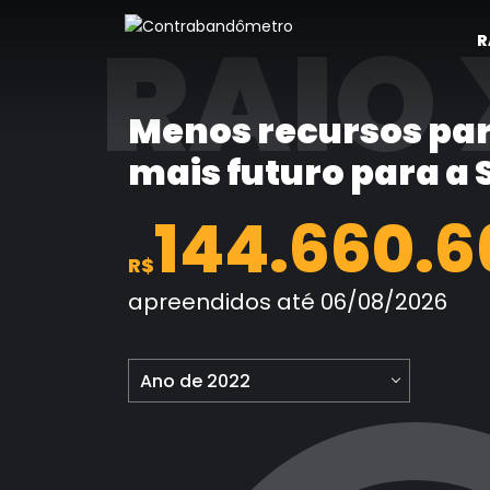
Pular
RAIO 
para
R
o
conteúdo
Menos recursos par
mais futuro para a
144.660.6
R$
apreendidos até 06/08/2026
Ano de 2022