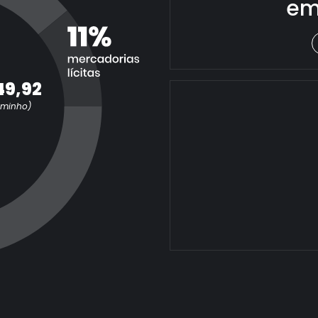
em
49,92
aminho)