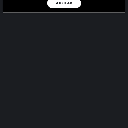
ACEITAR
RAIO X
Menos recursos para o crime:
mais futuro para a Sociedade!
144.926.934.972,37
R$
apreendidos até 09/08/2026
Ano de 2022