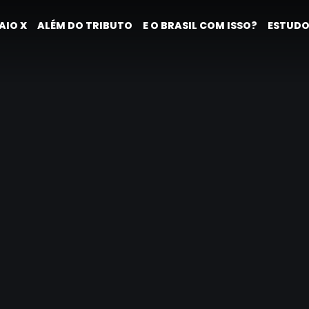
AIO X
ALÉM DO TRIBUTO
E O BRASIL COM ISSO?
ESTUDO