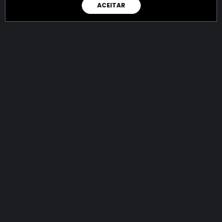
ACEITAR
RAIO X
Menos recursos para o crime:
mais futuro para a Sociedade!
145.015.803.496,52
R$
apreendidos até 10/08/2026
Ano de 2022