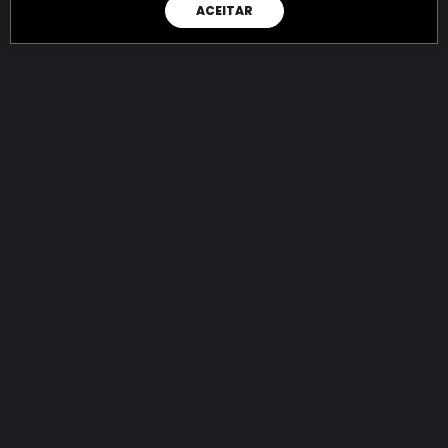
ACEITAR
RAIO X
Menos recursos para o crime:
mais futuro para a Sociedade!
144.816.135.078,69
R$
apreendidos até 08/08/2026
Ano de 2022