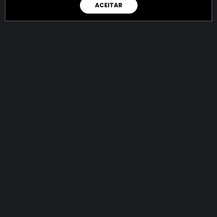
ACEITAR
RAIO X
Menos recursos para o crime:
mais futuro para a Sociedade!
144.914.056.687,02
R$
apreendidos até 09/08/2026
Ano de 2022