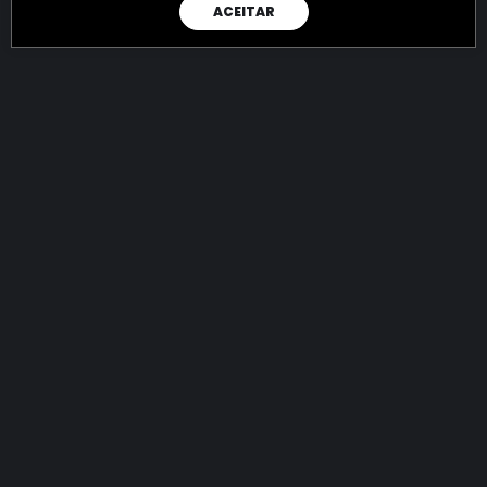
ACEITAR
RAIO X
Menos recursos para o crime:
mais futuro para a Sociedade!
144.621.221.662,51
R$
apreendidos até 05/08/2026
Ano de 2022