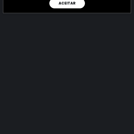
ACEITAR
RAIO X
Menos recursos para o crime:
mais futuro para a Sociedade!
144.686.695.778,07
R$
apreendidos até 06/08/2026
Ano de 2022