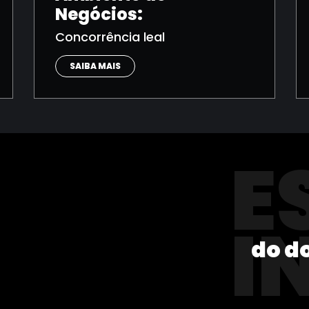
Negócios:
Concorrência leal
SAIBA MAIS
E
I
do d