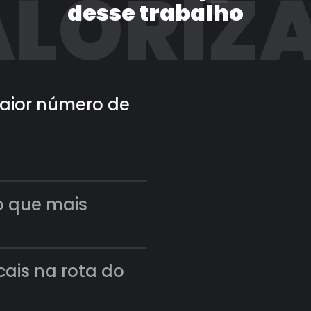
LORIZ
desse trabalho
 maior número de
o que mais
scais na rota do