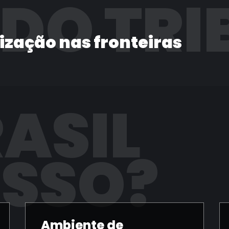
 DO TRI
lização nas fronteiras
RASIL
ISSO?
Ambiente de