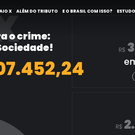
X
AIO X
ALÉM DO TRIBUTO
E O BRASIL COM ISSO?
ESTUDO
a o crime:
3
 Sociedade!
R$
em
08.200,47
2
R$