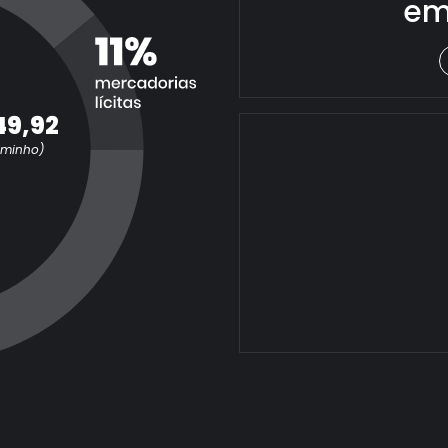
em
49,92
aminho)