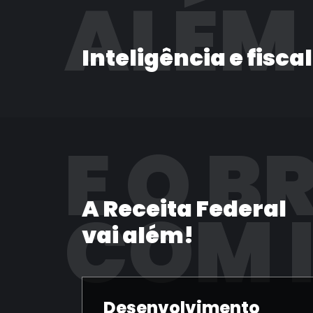
ALÉM
Inteligência e fisca
E O B
A Receita Federal
COM 
vai além!
Desenvolvimento