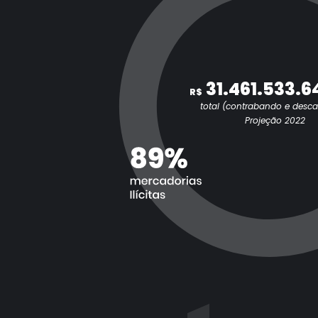
31.461.533.6
R$
total (contrabando e desc
Projeção 2022