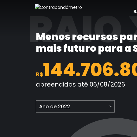
Pular
RAIO 
para
R
o
conteúdo
Menos recursos par
mais futuro para a
144.706.8
R$
apreendidos até 06/08/2026
Ano de 2022