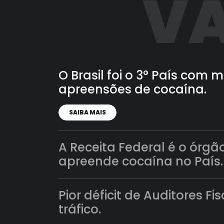
VA
O Brasil foi o 3° País com
apreensões de cocaína.
SAIBA MAIS
A Receita Federal é o órgã
apreende cocaína no País.
Pior déficit de Auditores Fi
tráfico.