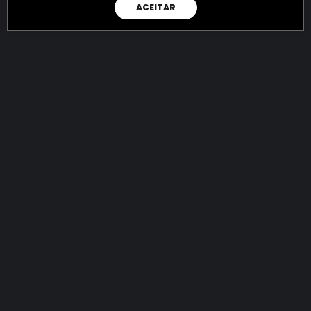
ACEITAR
RAIO X
Menos recursos para o crime:
mais futuro para a Sociedade!
144.900.202.709,75
R$
apreendidos até 09/08/2026
Ano de 2022