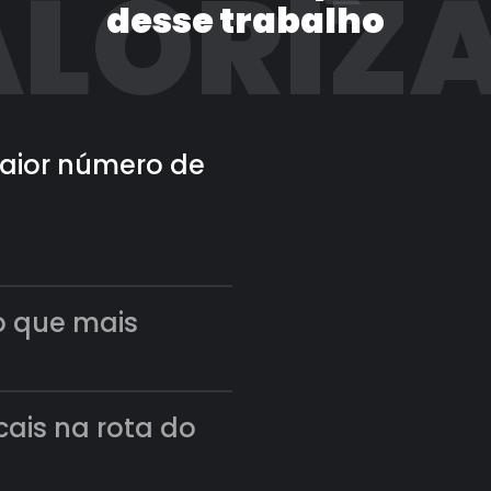
LORIZ
desse trabalho
 maior número de
o que mais
scais na rota do