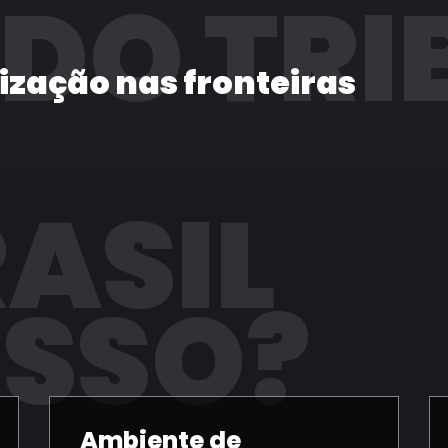
 DO TRI
lização nas fronteiras
RASIL
ISSO?
Ambiente de