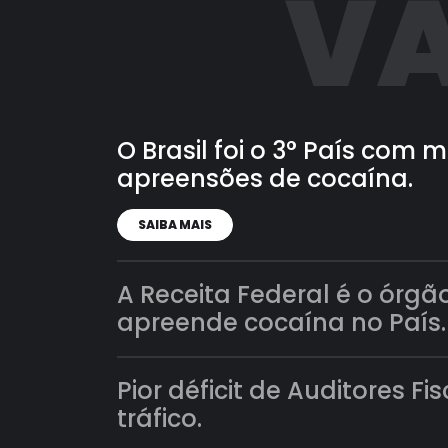
VA
O Brasil foi o 3° País com
apreensões de cocaína.
SAIBA MAIS
A Receita Federal é o órgã
apreende cocaína no País.
Pior déficit de Auditores Fi
tráfico.