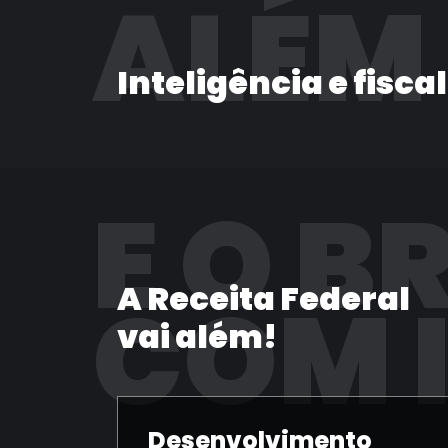
ALÉM
Inteligência e fisca
E O B
A Receita Federal
COM 
vai além!
Desenvolvimento