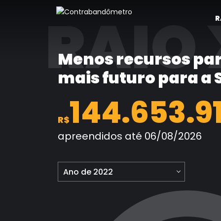
Pular
RAIO 
para
R
o
conteúdo
Menos recursos par
mais futuro para a
144.653.9
R$
apreendidos até 06/08/2026
Ano de 2022