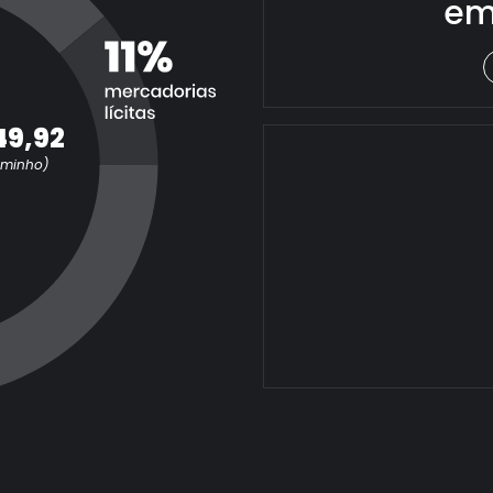
em
49,92
aminho)