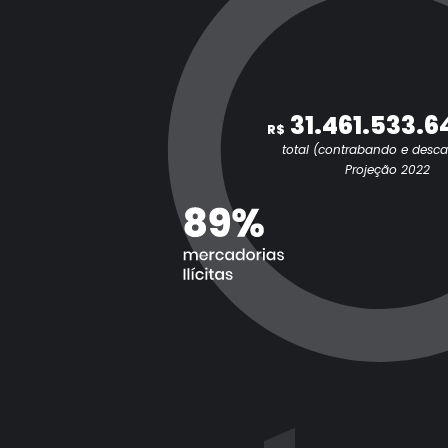
31.461.533.6
R$
total (contrabando e desc
Projeção 2022