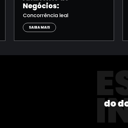
Negócios:
Concorrência leal
SAIBA MAIS
E
I
do d