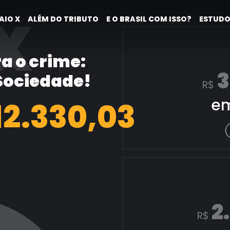
X
AIO X
ALÉM DO TRIBUTO
E O BRASIL COM ISSO?
ESTUDO
a o crime:
3
 Sociedade!
R$
em
13.078,26
2
R$