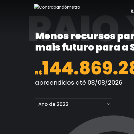
Pular
RAIO 
para
R
o
conteúdo
Menos recursos par
mais futuro para a
144.869.2
R$
apreendidos até 08/08/2026
Ano de 2022