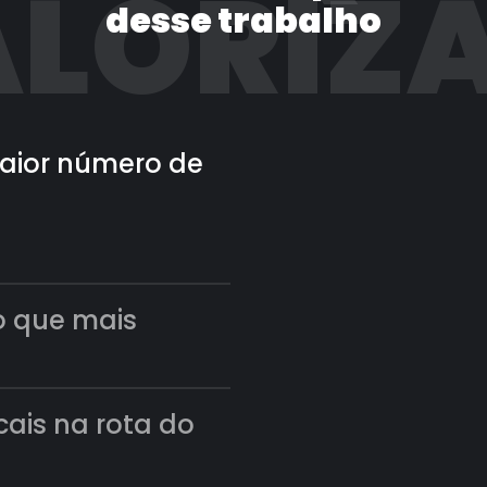
LORIZ
desse trabalho
 maior número de
o que mais
scais na rota do