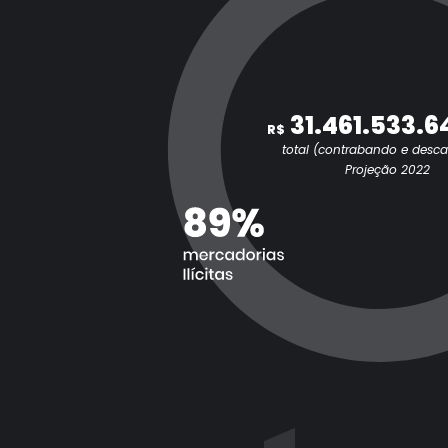
31.461.533.6
R$
total (contrabando e desc
Projeção 2022