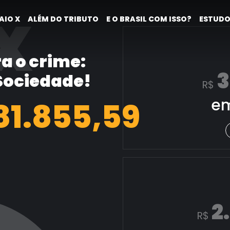
X
AIO X
ALÉM DO TRIBUTO
E O BRASIL COM ISSO?
ESTUDO
a o crime:
3
 Sociedade!
R$
em
82.603,82
2
R$