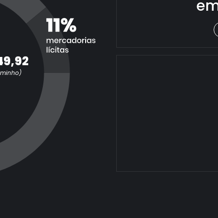
em
49,92
aminho)