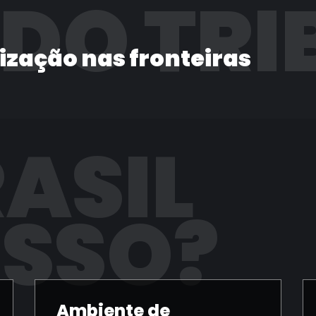
 DO TRI
lização nas fronteiras
RASIL
ISSO?
Ambiente de