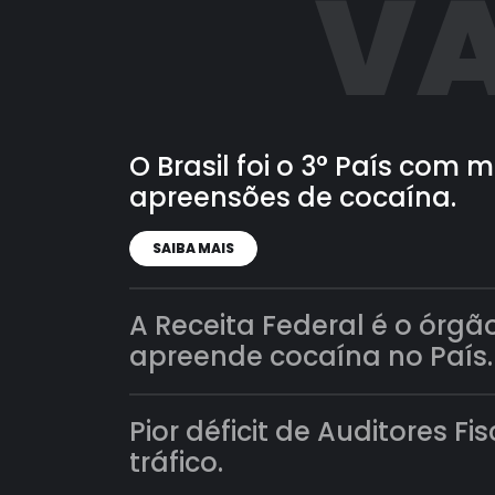
VA
O Brasil foi o 3° País com
apreensões de cocaína.
SAIBA MAIS
A Receita Federal é o órgã
apreende cocaína no País.
Pior déficit de Auditores Fi
tráfico.