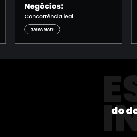
Negócios:
Concorrência leal
SAIBA MAIS
E
I
do d