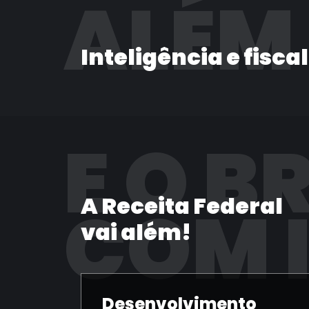
ALÉM
Inteligência e fisca
E O B
A Receita Federal
COM 
vai além!
Desenvolvimento