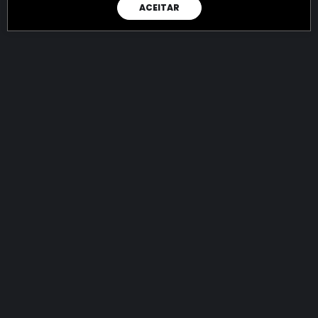
ACEITAR
RAIO X
Menos recursos para o crime:
mais futuro para a Sociedade!
144.793.326.783,60
R$
apreendidos até 07/08/2026
Ano de 2022