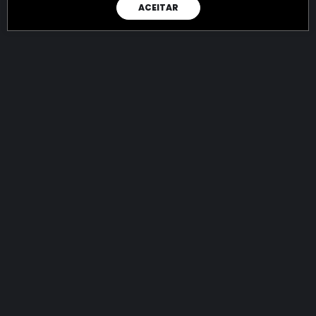
ACEITAR
RAIO X
Menos recursos para o crime:
mais futuro para a Sociedade!
144.893.928.052,97
R$
apreendidos até 08/08/2026
Ano de 2022