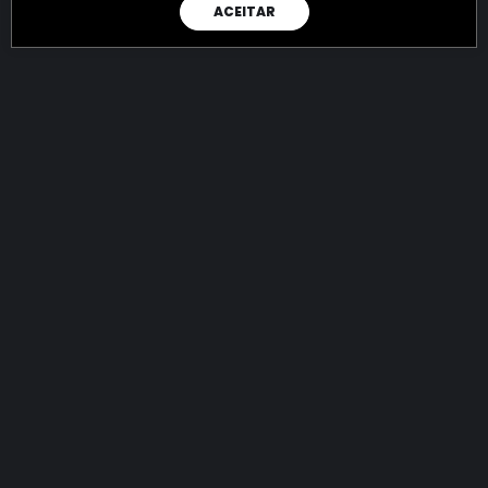
ACEITAR
RAIO X
Menos recursos para o crime:
mais futuro para a Sociedade!
144.825.370.980,40
R$
apreendidos até 08/08/2026
Ano de 2022