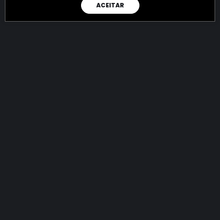
ACEITAR
RAIO X
Menos recursos para o crime:
mais futuro para a Sociedade!
145.027.517.037,17
R$
apreendidos até 10/08/2026
Ano de 2022