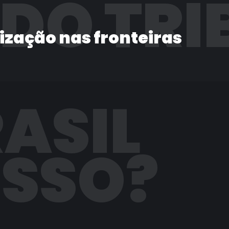
 DO TRI
lização nas fronteiras
RASIL
ISSO?