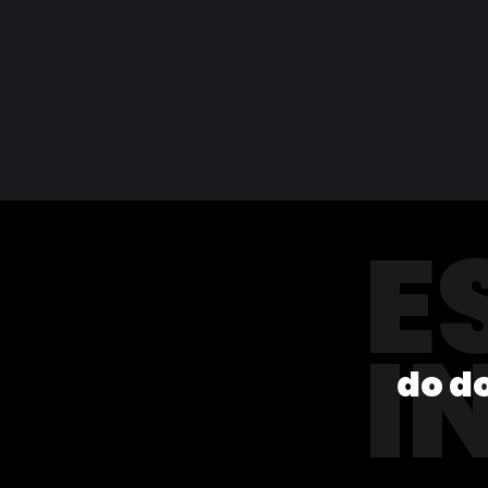
E
I
do d