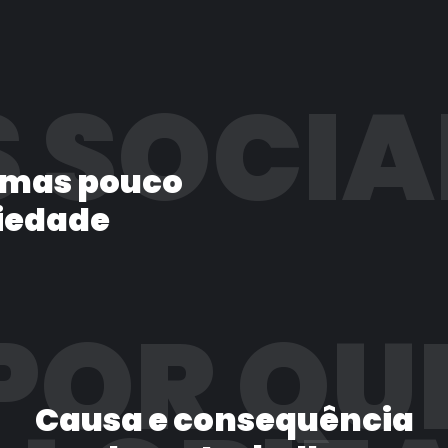
 SOCIA
 mas pouco
iedade
POR QU
Causa e consequência