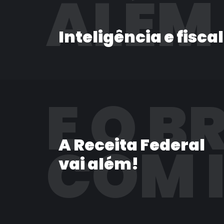
ALÉM
Inteligência e fisca
E O B
A Receita Federal
COM 
vai além!