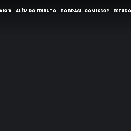
AIO X
ALÉM DO TRIBUTO
E O BRASIL COM ISSO?
ESTUDO