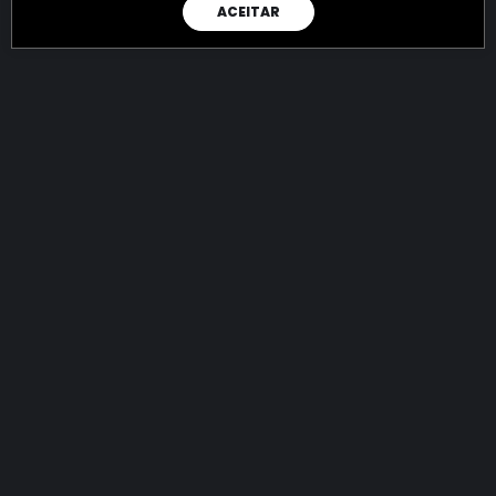
ACEITAR
RAIO X
Menos recursos para o crime:
mais futuro para a Sociedade!
144.924.354.077,69
R$
apreendidos até 09/08/2026
Ano de 2022